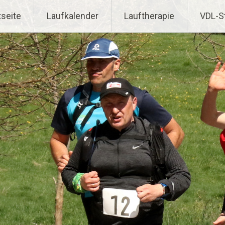
tseite
Laufkalender
Lauftherapie
VDL-S