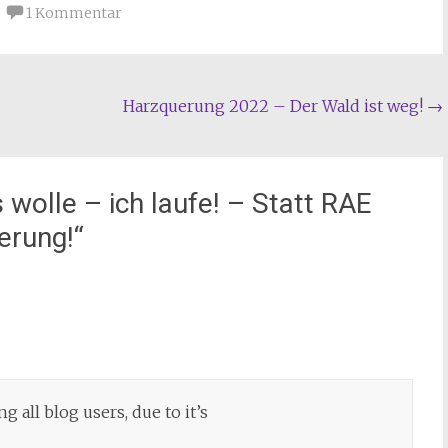
1 Kommentar
Harzquerung 2022 – Der Wald ist weg!
→
olle – ich laufe! – Statt RAE
erung!
“
 all blog users, due to it’s