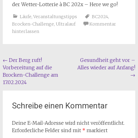
der Wetter-Lotterie à BC 202x – Here we go!
Läufe
,
Veranstaltungstipps
BC2024
,
Brocken-Challenge
,
Ultralauf
Kommentar
hinterlassen
Beitragsnavigation
←
Der Berg ruft!
Gesundheit geht vor –
Vorbereitung auf die
Alles wieder auf Anfang!
Brocken-Challenge am
→
17.02.2024
Schreibe einen Kommentar
Deine E-Mail-Adresse wird nicht veröffentlicht.
Erforderliche Felder sind mit
*
markiert